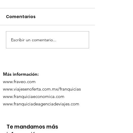
Comentarios
Escribir un comentario...
TourTravelynByFraveo
ViveMásViaja
participó en la
participó en 
capacitación vía
organizada po
Zoom
Más información:
www.fraveo.com
www.viajesenoferta.com.mx/franquicias
www.franquiciaeconomica.com
www.franquiciadeagenciadeviajes.com
Te mandamos más