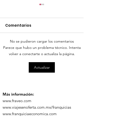
Comentarios
No se pudieron cargar los comentarios
TourTravelynByFraveo
Parece que hubo un problema técnico. Intenta
ViveMásViaja
participó en la
volver a conectarte o actualiza la página.
participó en 
capacitación vía
organizada po
Actualizar
Zoom
Más información:
www.fraveo.com
www.viajesenoferta.com.mx/franquicias
www.franquiciaeconomica.com