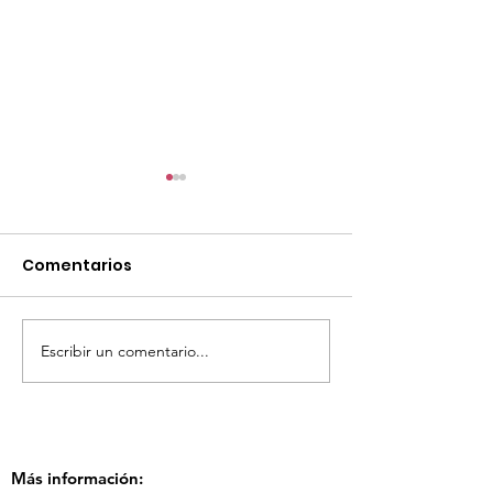
Comentarios
Escribir un comentario...
TourTravelynByFraveo
ViveMásViaja
participó en la
participó en 
capacitación vía
organizada po
Zoom
Más información: