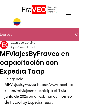
Entrada
Estanislao Cancino
4 jun
1 min de lectura
MFViajesByFraveo en
capacitación con
Expedia Taap
La agencia 
MFViajesByFraveo
https://www.faceboo
k.com/mfviajesmx
 participó el 
1 de 
junio de 2026
 en el webinar del 
Torneo 
de Futbol by Expedia Taap
 .