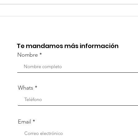
¡Acapulco y Guerrero se
¡Pr
Visten de Fiesta!
la C
Aca
Te mandamos más información
Nombre
Whats
Email