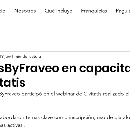
cio
Nosotros
Qué incluye
Franquicias
Pagui
19 jun
1 min de lectura
sByFraveo en capacit
tatis
ByFraveo
 participó en el webinar de Civitatis realizado e
 abordaron temas clave como inscripción, uso de plataf
s activas .