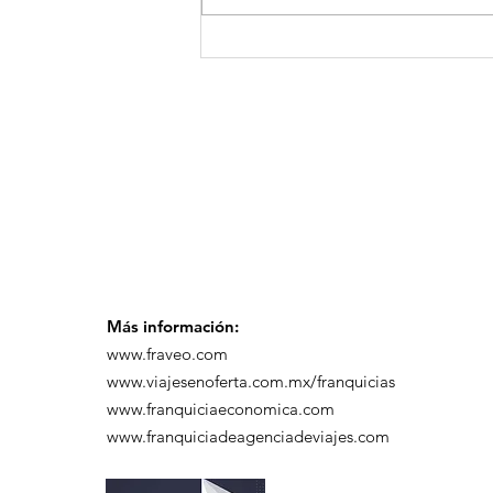
¡Arte, Vino y las Mejores
Playas de Florida!
Más información:
www.fraveo.com
www.viajesenoferta.com.mx/franquicias
www.franquiciaeconomica.com
www.franquiciadeagenciadeviajes.com