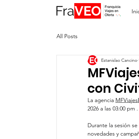
Ini
All Posts
Estanislao Cancino
MFViaje
con Civi
La agencia 
MFViajes
2026 a las 03:00 pm .
Durante la sesión se
novedades y campaña