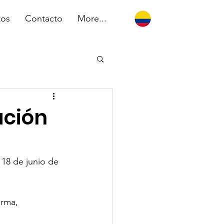
tos
Contacto
More...
ación
l 18 de junio de 
orma, 