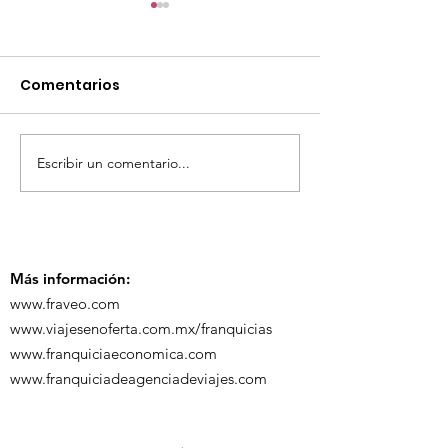
Comentarios
Escribir un comentario...
TourTravelynByFraveo
ViveMásViaja
participó en la
participó en 
capacitación vía
organizada po
Zoom
Más información:
www.fraveo.com
www.viajesenoferta.com.mx/franquicias
www.franquiciaeconomica.com
www.franquiciadeagenciadeviajes.com