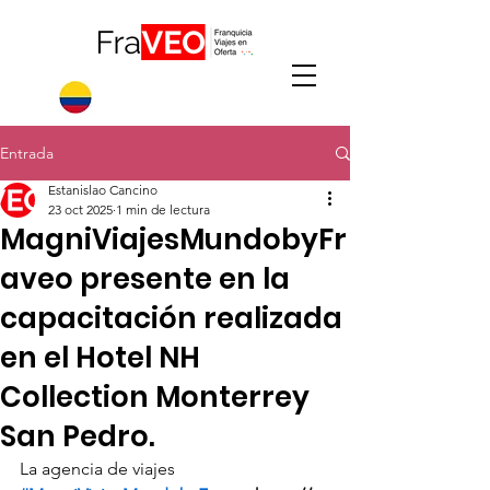
Entrada
Estanislao Cancino
23 oct 2025
1 min de lectura
MagniViajesMundobyFr
aveo presente en la
capacitación realizada
en el Hotel NH
Collection Monterrey
San Pedro.
La agencia de viajes 