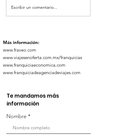
Escribir un comentario...
TourTravelynByFraveo
ViveMásViaja
participó en la
participó en 
capacitación vía
organizada po
Zoom
Más información:
www.fraveo.com
www.viajesenoferta.com.mx/franquicias
www.franquiciaeconomica.com
www.franquiciadeagenciadeviajes.com
Te mandamos más
información
Nombre