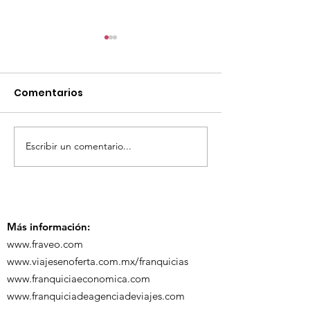
Comentarios
Escribir un comentario...
TourTravelynByFraveo
ViveMásViaja
participó en la
participó en 
capacitación vía
organizada po
Zoom
Más información:
www.fraveo.com
www.viajesenoferta.com.mx/franquicias
www.franquiciaeconomica.com
www.franquiciadeagenciadeviajes.com