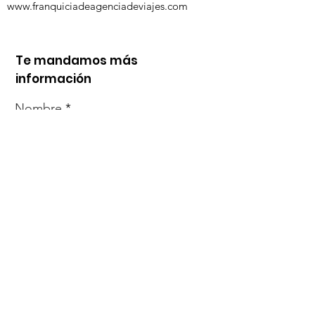
www.franquiciadeagenciadeviajes.com
Te mandamos más
información
Nombre
Whats
Email
Enviar