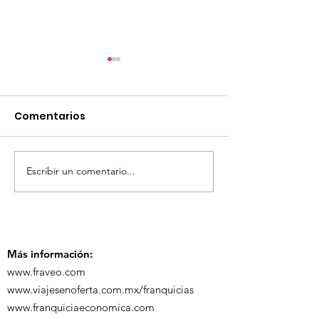
Comentarios
Escribir un comentario...
TourTravelynByFraveo
ViveMásViaja
participó en la
participó en 
capacitación vía
organizada po
Zoom
Más información:
www.fraveo.com
www.viajesenoferta.com.mx/franquicias
www.franquiciaeconomica.com