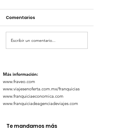
Comentarios
Escribir un comentario...
¡Acapulco y Guerrero
¡Presencia D
se Visten de Fiesta!
en la Carava
Turística de 
Más información:
www.fraveo.com
www.viajesenoferta.com.mx/franquicias
www.franquiciaeconomica.com
www.franquiciadeagenciadeviajes.com
Te mandamos más