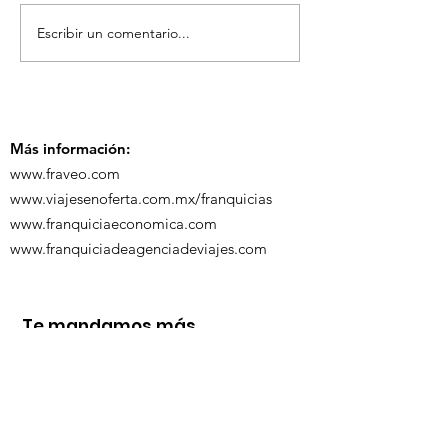
Escribir un comentario...
TourTravelynByFraveo
ViveMásViaja
participó en la
participó en 
capacitación vía
organizada po
Zoom
Más información:
www.fraveo.com
www.viajesenoferta.com.mx/franquicias
www.franquiciaeconomica.com
www.franquiciadeagenciadeviajes.com
Te mandamos más
información
Nombre