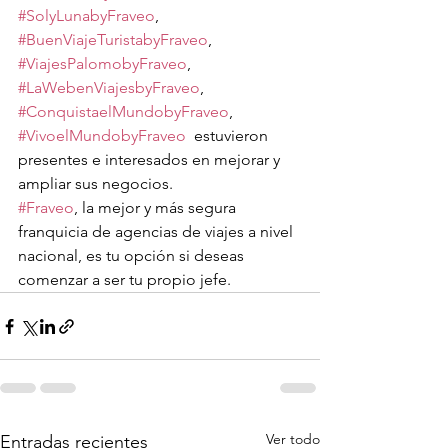
#SolyLunabyFraveo
, 
#BuenViajeTuristabyFraveo
, 
#ViajesPalomobyFraveo
, 
#LaWebenViajesbyFraveo
, 
#ConquistaelMundobyFraveo
, 
#VivoelMundobyFraveo
  estuvieron 
presentes e interesados en mejorar y 
ampliar sus negocios.
#Fraveo
, la mejor y más segura 
franquicia de agencias de viajes a nivel 
nacional, es tu opción si deseas 
comenzar a ser tu propio jefe.
Ver todo
Entradas recientes