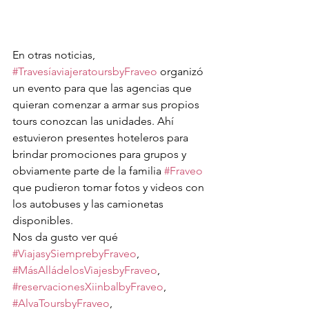
En otras noticias, 
#TravesíaviajeratoursbyFraveo
 organizó 
un evento para que las agencias que 
quieran comenzar a armar sus propios 
tours conozcan las unidades. Ahí 
estuvieron presentes hoteleros para 
brindar promociones para grupos y 
obviamente parte de la familia 
#Fraveo
que pudieron tomar fotos y videos con 
los autobuses y las camionetas 
disponibles. 
Nos da gusto ver qué 
#ViajasySiemprebyFraveo
, 
#MásAlládelosViajesbyFraveo
, 
#reservacionesXiinbalbyFraveo
, 
#AlvaToursbyFraveo
, 