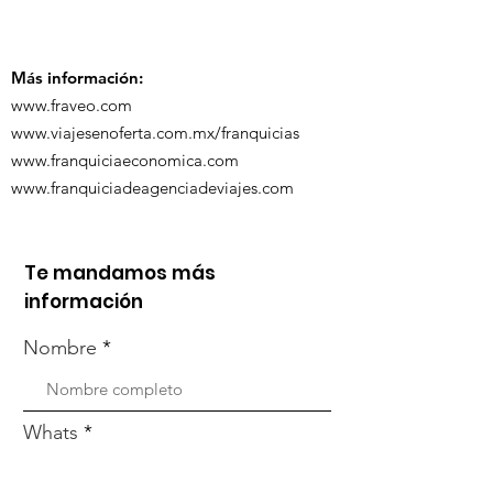
participó en 
capacitación vía
organizada po
Zoom
Más información:
www.fraveo.com
www.viajesenoferta.com.mx/franquicias
www.franquiciaeconomica.com
www.franquiciadeagenciadeviajes.com
Te mandamos más
información
Nombre
Whats