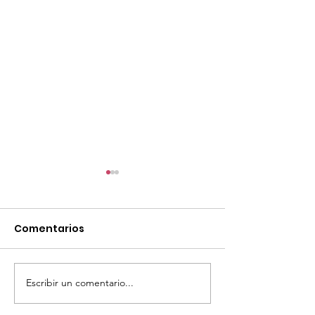
Comentarios
Escribir un comentario...
TourTravelynByFraveo
ViveMásViaja
participó en la