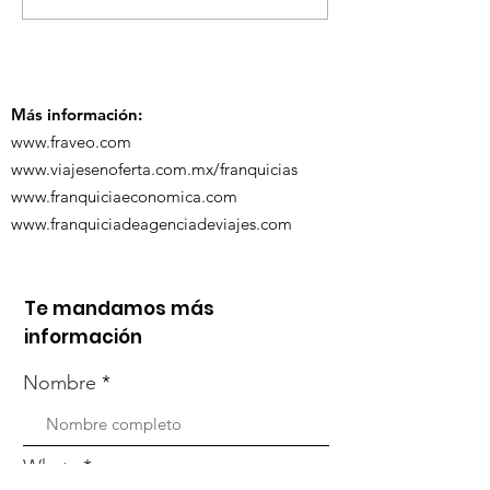
se Visten de Fiesta!
en la Carava
Turística de 
Más información:
www.fraveo.com
www.viajesenoferta.com.mx/franquicias
www.franquiciaeconomica.com
www.franquiciadeagenciadeviajes.com
Te mandamos más
información
Nombre
Whats