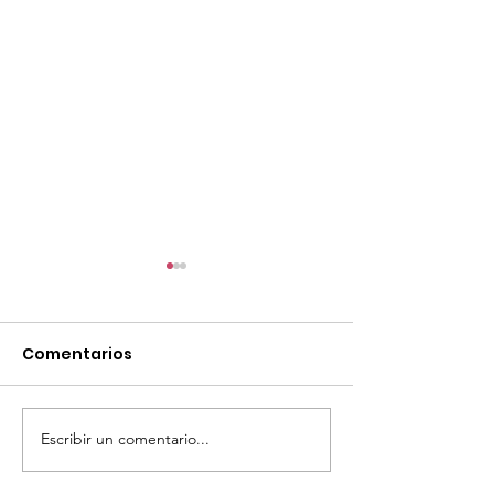
Comentarios
Escribir un comentario...
TourTravelynByFraveo
ViveMásViaja
participó en la