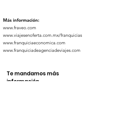
participó en 
capacitación vía
organizada po
Zoom
Más información:
www.fraveo.com
www.viajesenoferta.com.mx/franquicias
www.franquiciaeconomica.com
www.franquiciadeagenciadeviajes.com
Te mandamos más
información
Nombre
Whats