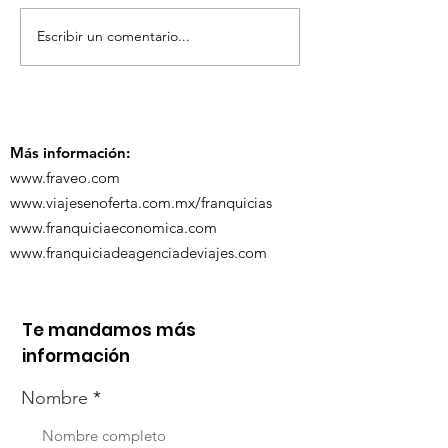
Escribir un comentario...
TourTravelynByFraveo
ViveMásViaja
participó en la
participó en 
capacitación vía
organizada po
Zoom
Más información:
www.fraveo.com
www.viajesenoferta.com.mx/franquicias
www.franquiciaeconomica.com
www.franquiciadeagenciadeviajes.com
Te mandamos más
información
Nombre