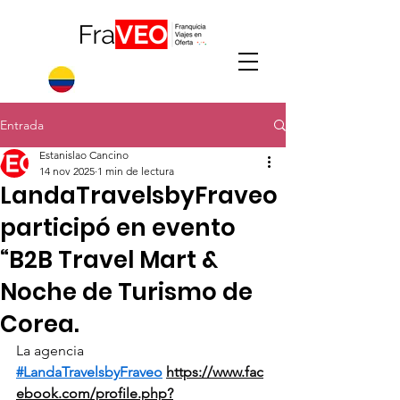
Entrada
Estanislao Cancino
14 nov 2025
1 min de lectura
LandaTravelsbyFraveo
participó en evento
“B2B Travel Mart &
Noche de Turismo de
Corea.
La agencia 
#LandaTravelsbyFraveo
https://www.fac
ebook.com/profile.php?