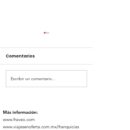
Comentarios
Escribir un comentario...
TourTravelynByFraveo
ViveMásViaja
participó en la
participó en 
capacitación vía
organizada po
Zoom
Más información:
www.fraveo.com
www.viajesenoferta.com.mx/franquicias