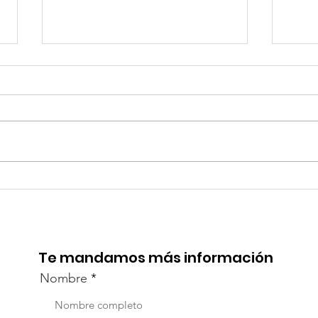
¡Acapulco y Guerrero se
¡Pr
Visten de Fiesta!
la C
Aca
Te mandamos más información
Nombre