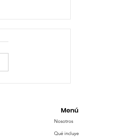
esencia Destacada en
aravana Turística de
pulco!
Menú
Nosotros
Qué incluye