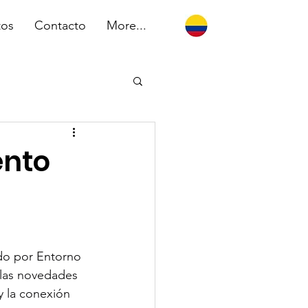
tos
Contacto
More...
ento
ado por Entorno 
 las novedades 
y la conexión 