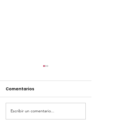
Comentarios
Escribir un comentario...
TourTravelynByFraveo
ViveMásViaja
participó en la
participó en 