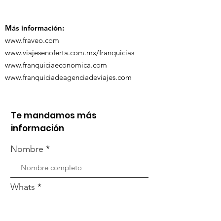
capacitación vía
organizada po
Zoom
Más información:
www.fraveo.com
www.viajesenoferta.com.mx/franquicias
www.franquiciaeconomica.com
www.franquiciadeagenciadeviajes.com
Te mandamos más
información
Nombre
Whats