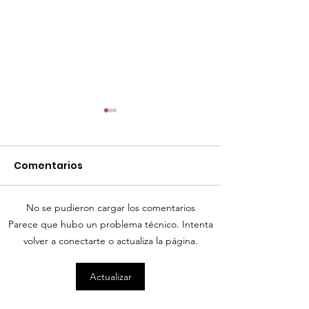
Comentarios
No se pudieron cargar los comentarios
TourTravelynByFraveo
Parece que hubo un problema técnico. Intenta
ViveMásViaja
participó en la
volver a conectarte o actualiza la página.
participó en 
capacitación vía
organizada po
Actualizar
Zoom