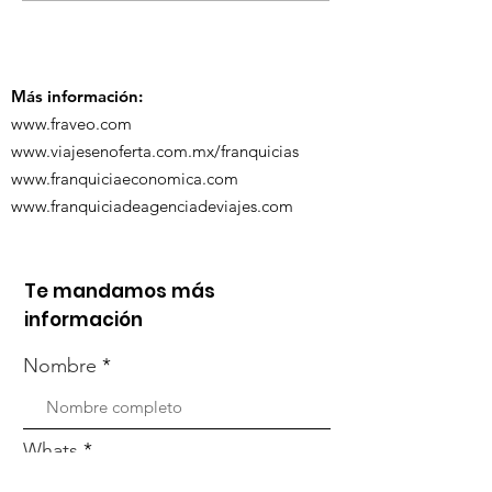
ViveMásViaja
participó en la
participó en 
capacitación vía
organizada po
Zoom
Más información:
www.fraveo.com
www.viajesenoferta.com.mx/franquicias
www.franquiciaeconomica.com
www.franquiciadeagenciadeviajes.com
Te mandamos más
información
Nombre
Whats