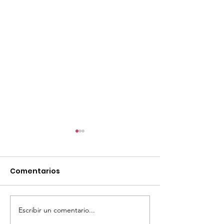
Comentarios
Escribir un comentario...
TourTravelynByFraveo