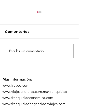
Comentarios
Escribir un comentario...
TourTravelynByFraveo
ViveMásViaja
participó en la
participó en 
capacitación vía
organizada po
Zoom
Más información:
www.fraveo.com
www.viajesenoferta.com.mx/franquicias
www.franquiciaeconomica.com
www.franquiciadeagenciadeviajes.com