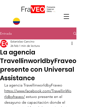
Entrada
Estanislao Cancino
26 feb
1 min de lectura
La agencia
TravellinworldbyFraveo
presente con Universal
Assistance
La agencia TravellinworldbyFraveo 
https://www.facebook.com/TravellinWo
rldbyfraveo/
 estuvo presente en el 
desayuno de capacitación donde el 