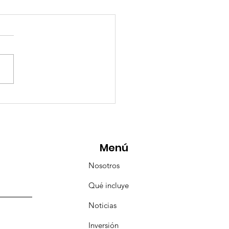
eMásViajandoByFraveo
icipó en la caravana
anizada por Nefertari
Menú
Nosotros
Qué incluye
Noticias
Inversión