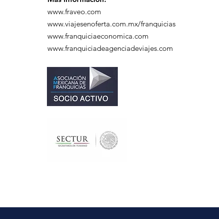
www.fraveo.com
www.viajesenoferta.com.mx/franquicias
www.franquiciaeconomica.com
www.franquiciadeagenciadeviajes.com