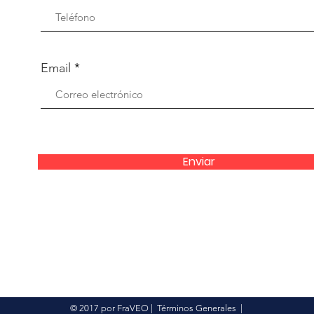
Email
Enviar
© 2017 por FraVEO
|
Términos Generales
|