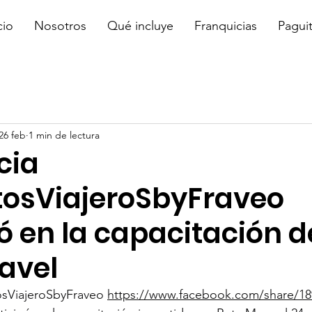
cio
Nosotros
Qué incluye
Franquicias
Pagui
26 feb
1 min de lectura
cia
osViajeroSbyFraveo
ó en la capacitación d
avel
sViajeroSbyFraveo 
https://www.facebook.com/share/18