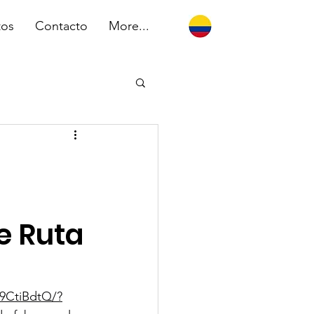
tos
Contacto
More...
e Ruta
9CtiBdtQ/?