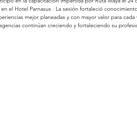
rticipó en la capacitación impartida por Ruta Maya el 24 d
a en el Hotel Parnasus . La sesión fortaleció conocimiento
eriencias mejor planeadas y con mayor valor para cada v
 agencias continúan creciendo y fortaleciendo su profesi