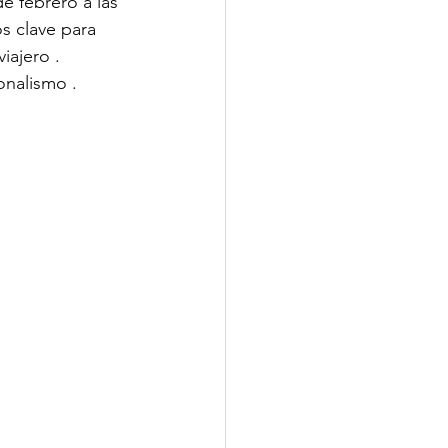
e febrero a las 
s clave para 
iajero .
onalismo .