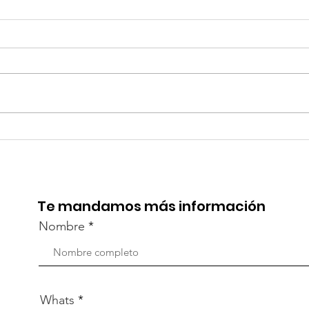
TourTravelynByFraveo
Viv
participó en la
part
capacitación vía Zoom
org
Te mandamos más información
Nombre
Whats