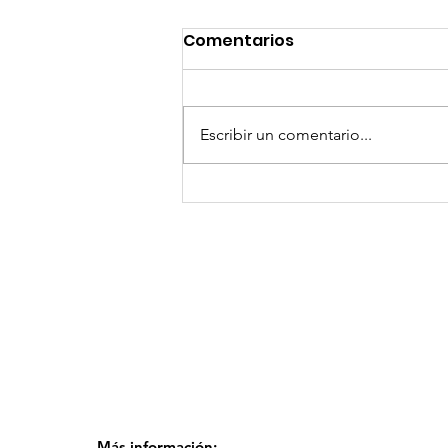
Comentarios
Escribir un comentario...
GoMapTravelByFraveo
participó en un
desayuno de
capacitación realizado
en el Hotel Casa Mayor
Más información: