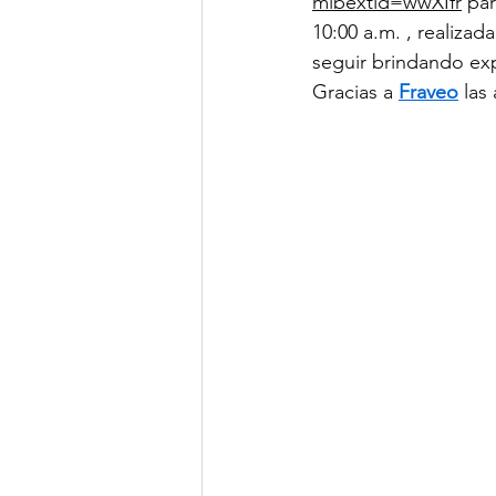
mibextid=wwXIfr
 pa
10:00 a.m. , realizad
seguir brindando exp
Gracias a 
Fraveo
 las