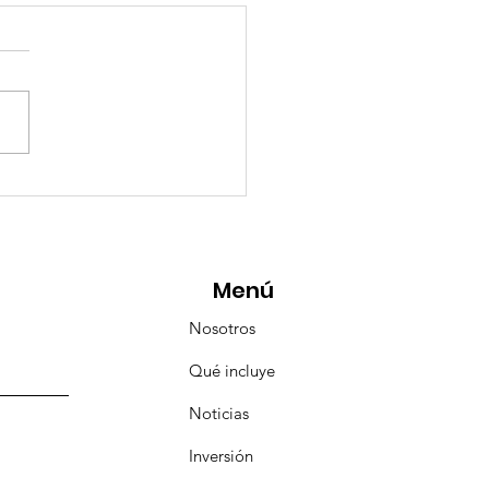
esencia Destacada en
aravana Turística de
pulco!
Menú
Nosotros
Qué incluye
Noticias
Inversión