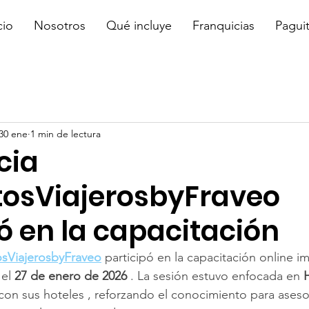
cio
Nosotros
Qué incluye
Franquicias
Pagui
30 ene
1 min de lectura
cia
osViajerosbyFraveo
ó en la capacitación
ViajerosbyFraveo
 participó en la capacitación online im
 el 
27 de enero de 2026
 . La sesión estuvo enfocada en 
con sus hoteles , reforzando el conocimiento para aseso