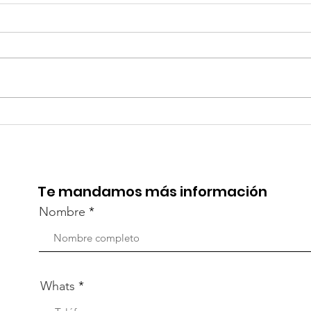
¡Acapulco y Guerrero se
¡Pr
Visten de Fiesta!
la C
Aca
Te mandamos más información
Nombre
Whats