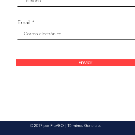
Email
Enviar
© 2017 por FraVEO
|
Términos Generales
|