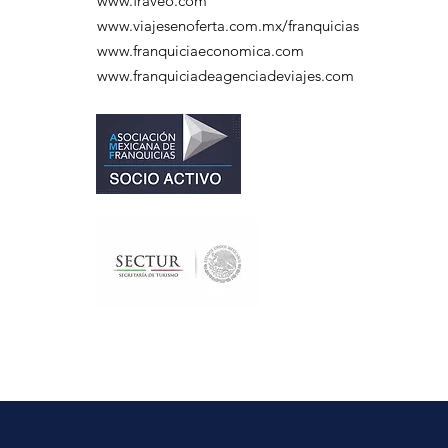
www.fraveo.com
www.viajesenoferta.com.mx/franquicias
www.franquiciaeconomica.com
www.franquiciadeagenciadeviajes.com