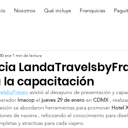
cio
Nosotros
Qué incluye
Franquicias
Pagui
30 ene
1 min de lectura
cia LandaTravelsbyFr
a la capacitación
velsbyFraveo
 asistió al desayuno de presentación y capac
perador 
Imacop
 el 
jueves 29 de enero
 en 
CDMX
 , realiz
 sesión se abordaron herramientas para promover 
Hotel 
iones de naviera , reforzando el conocimiento para dise
pletas y atractivas para cada viajero.