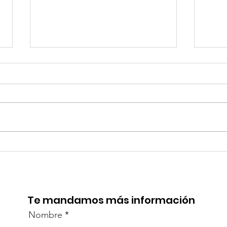
¡Acapulco y Guerrero se
¡Pr
Visten de Fiesta!
la C
Aca
Te mandamos más información
Nombre