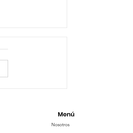
esencia Destacada en
aravana Turística de
pulco!
Menú
Nosotros