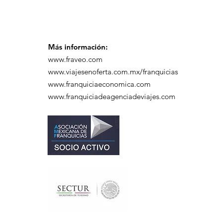
Más información:
www.fraveo.com
www.viajesenoferta.com.mx/franquicias
www.franquiciaeconomica.com
www.franquiciadeagenciadeviajes.com