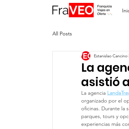
Ini
All Posts
Estanislao Cancino
La agen
asistió 
La agencia 
LandaTra
organizado por el o
oficinas. Durante la
parques, tours y opc
experiencias más com