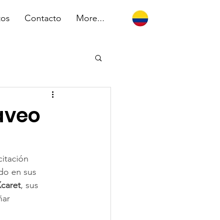
tos
Contacto
More...
aveo
itación 
ado en sus 
Xcaret
, sus 
ñar 