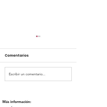
Comentarios
Escribir un comentario...
TourTravelynByFraveo
ViveMásViaja
participó en la
participó en 
capacitación vía
organizada po
Zoom
Más información: