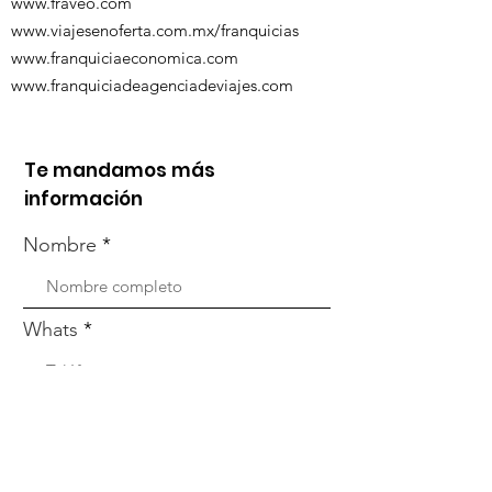
www.fraveo.com
www.viajesenoferta.com.mx/franquicias
www.franquiciaeconomica.com
www.franquiciadeagenciadeviajes.com
Te mandamos más
información
Nombre
Whats
Email