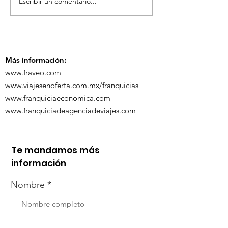
Escribir un comentario...
TourTravelynByFraveo
ViveMásViaja
participó en la
participó en 
capacitación vía
organizada po
Zoom
Más información:
www.fraveo.com
www.viajesenoferta.com.mx/franquicias
www.franquiciaeconomica.com
www.franquiciadeagenciadeviajes.com
Te mandamos más
información
Nombre
Whats