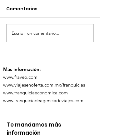
Comentarios
Escribir un comentario...
TourTravelynByFraveo
ViveMásViaja
participó en la
participó en 
capacitación vía
organizada po
Zoom
Más información:
www.fraveo.com
www.viajesenoferta.com.mx/franquicias
www.franquiciaeconomica.com
www.franquiciadeagenciadeviajes.com
Te mandamos más
información