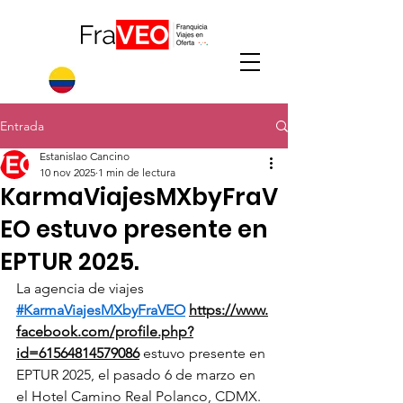
Entrada
Estanislao Cancino
10 nov 2025
1 min de lectura
KarmaViajesMXbyFraV
EO estuvo presente en
EPTUR 2025.
La agencia de viajes 
#KarmaViajesMXbyFraVEO
https://www.
facebook.com/profile.php?
id=61564814579086
 estuvo presente en 
EPTUR 2025, el pasado 6 de marzo en 
el Hotel Camino Real Polanco, CDMX. 