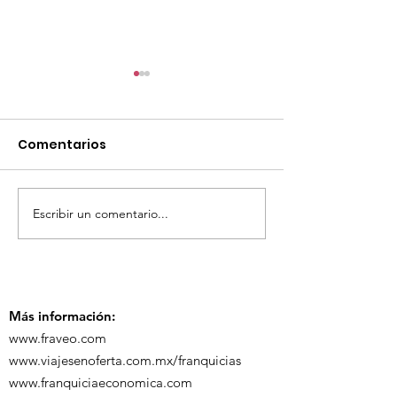
Comentarios
Escribir un comentario...
TourTravelynByFraveo
ViveMásViaja
participó en la
participó en 
capacitación vía
organizada po
Zoom
Más información:
www.fraveo.com
www.viajesenoferta.com.mx/franquicias
www.franquiciaeconomica.com