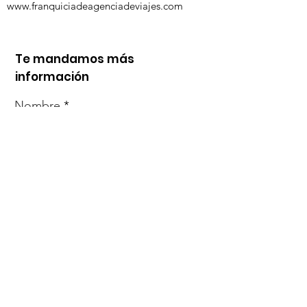
www.franquiciadeagenciadeviajes.com
Te mandamos más
información
Nombre
Whats
Email
Enviar