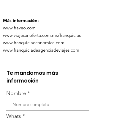
participó en 
capacitación vía
organizada po
Zoom
Más información:
www.fraveo.com
www.viajesenoferta.com.mx/franquicias
www.franquiciaeconomica.com
www.franquiciadeagenciadeviajes.com
Te mandamos más
información
Nombre
Whats