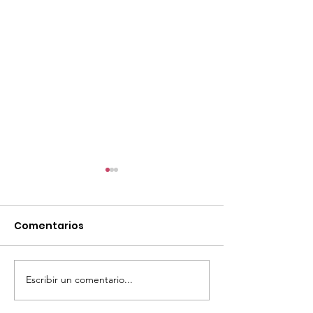
Comentarios
Escribir un comentario...
TourTravelynByFraveo
ViveMásViaja
participó en la