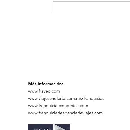
¡Arte, Vino y las Mejores
Playas de Florida!
Más información:
www.fraveo.com
www.viajesenoferta.com.mx/franquicias
www.franquiciaeconomica.com
www.franquiciadeagenciadeviajes.com