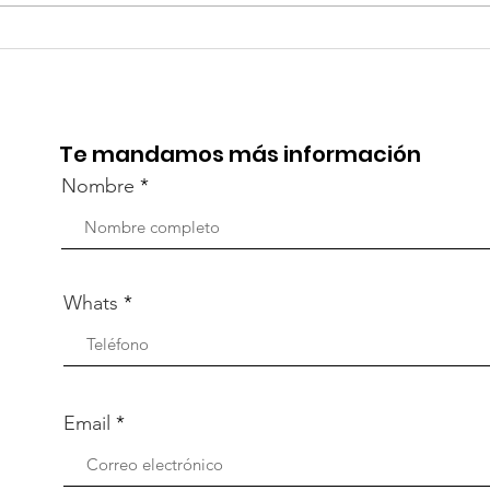
¡Acapulco y Guerrero se
¡Pr
Visten de Fiesta!
la C
Aca
Te mandamos más información
Nombre
Whats
Email