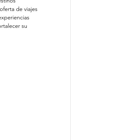
stinos 
ferta de viajes 
experiencias 
rtalecer su 