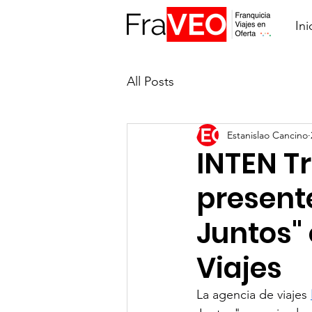
Ini
All Posts
Estanislao Cancino
INTEN T
present
Juntos"
Viajes
La agencia de viajes 