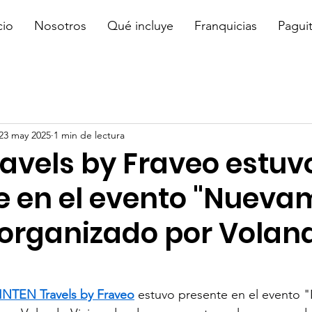
cio
Nosotros
Qué incluye
Franquicias
Pagui
23 may 2025
1 min de lectura
ravels by Fraveo estuv
e en el evento "Nueva
 organizado por Volan
INTEN Travels by Fraveo
 estuvo presente en el evento