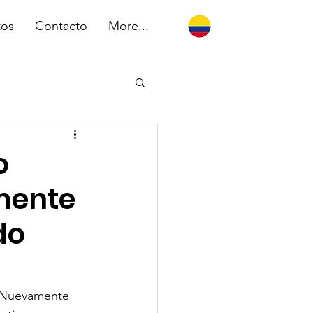
tos
Contacto
More...
o
mente
do
 "Nuevamente 