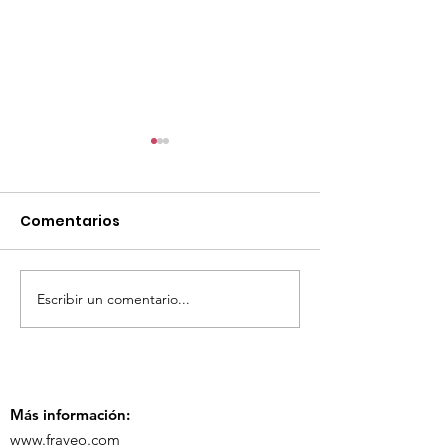
Comentarios
Escribir un comentario...
TourTravelynByFraveo
ViveMásViaja
participó en la
participó en 
capacitación vía
organizada po
Zoom
Más información:
www.fraveo.com