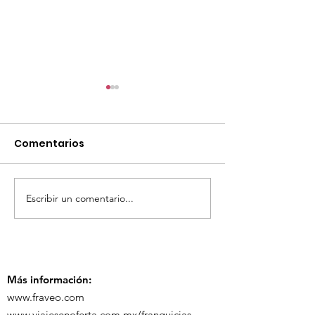
Comentarios
Escribir un comentario...
TourTravelynByFraveo
ViveMásViaja
participó en la
participó en 
capacitación vía
organizada po
Zoom
Más información:
www.fraveo.com
www.viajesenoferta.com.mx/franquicias