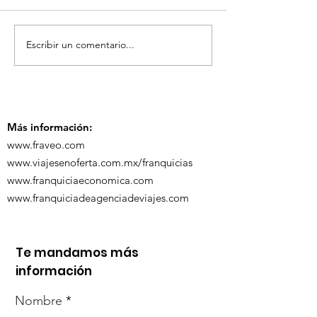
Escribir un comentario...
TourTravelynByFraveo
ViveMásViaja
participó en la
participó en 
capacitación vía
organizada po
Zoom
Más información:
www.fraveo.com
www.viajesenoferta.com.mx/franquicias
www.franquiciaeconomica.com
www.franquiciadeagenciadeviajes.com
Te mandamos más
información
Nombre