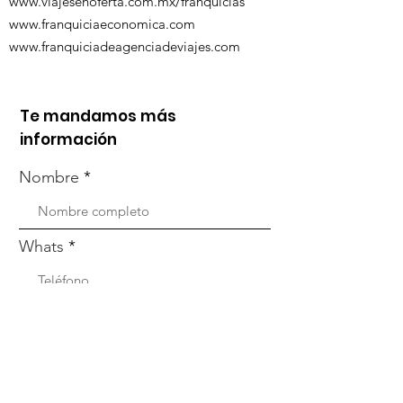
www.viajesenoferta.com.mx/franquicias
www.franquiciaeconomica.com
www.franquiciadeagenciadeviajes.com
Te mandamos más
información
Nombre
Whats
Email
Enviar