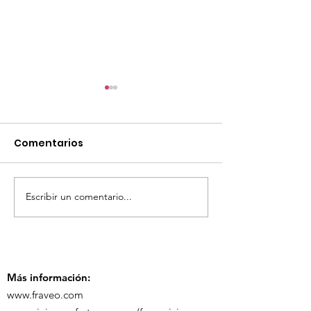
Comentarios
Escribir un comentario...
TourTravelynByFraveo
ViveMásViaja
participó en la
participó en 
capacitación vía
organizada po
Zoom
Más información:
www.fraveo.com