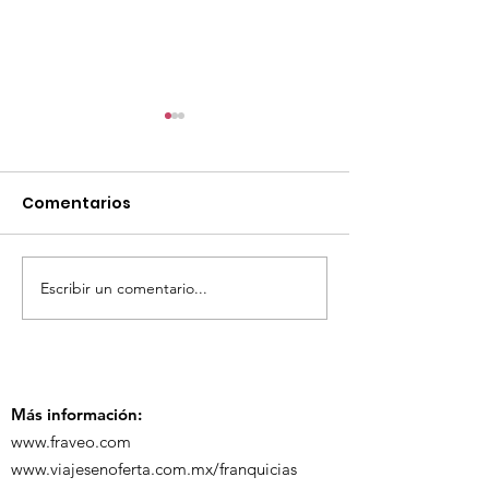
Comentarios
Escribir un comentario...
TourTravelynByFraveo
ViveMásViaja
participó en la
participó en 
capacitación vía
organizada po
Zoom
Más información:
www.fraveo.com
www.viajesenoferta.com.mx/franquicias