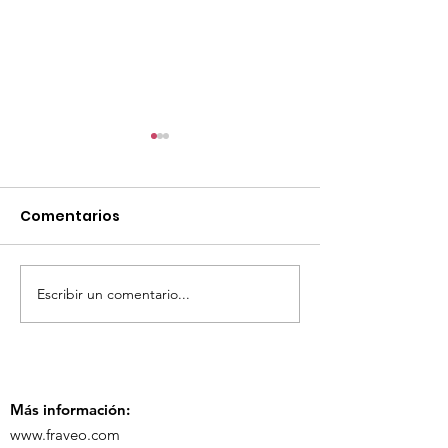
Comentarios
Escribir un comentario...
TourTravelynByFraveo
ViveMásViaja
participó en la
participó en 
capacitación vía
organizada po
Zoom
Más información:
www.fraveo.com