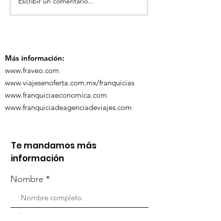
Escribir un comentario...
¡Acapulco y Guerrero
¡Presencia D
se Visten de Fiesta!
en la Carava
Turística de 
Más información:
www.fraveo.com
www.viajesenoferta.com.mx/franquicias
www.franquiciaeconomica.com
www.franquiciadeagenciadeviajes.com
Te mandamos más
información
Nombre
Whats