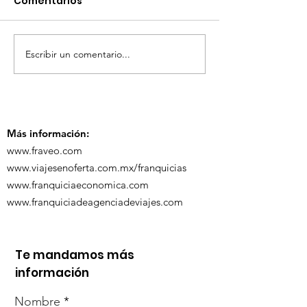
Comentarios
Escribir un comentario...
TourTravelynByFraveo
ViveMásViaja
participó en la
participó en 
capacitación vía
organizada po
Zoom
Más información:
www.fraveo.com
www.viajesenoferta.com.mx/franquicias
www.franquiciaeconomica.com
www.franquiciadeagenciadeviajes.com
Te mandamos más
información
Nombre