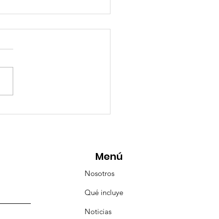
esencia Destacada en
aravana Turística de
pulco!
Menú
Nosotros
Qué incluye
Noticias