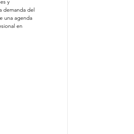
es y 
 la demanda del 
ne una agenda 
esional en 