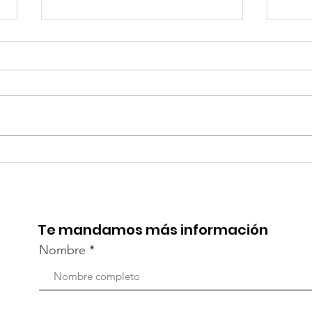
¡Acapulco y Guerrero se
¡Pr
Visten de Fiesta!
la C
Aca
Te mandamos más información
Nombre