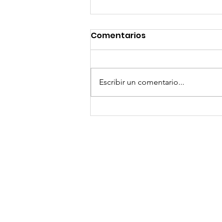
Comentarios
Escribir un comentario...
¡Arte, Vino y las Mejores
Playas de Florida!