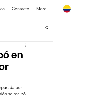
tos
Contacto
More...
pó en
or
mpartida por 
ión se realizó 