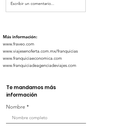
Escribir un comentario...
TourTravelynByFraveo
ViveMásViaja
participó en la
participó en 
capacitación vía
organizada po
Zoom
Más información:
www.fraveo.com
www.viajesenoferta.com.mx/franquicias
www.franquiciaeconomica.com
www.franquiciadeagenciadeviajes.com
Te mandamos más
información
Nombre