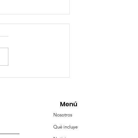
esencia Destacada en
aravana Turística de
pulco!
Menú
Nosotros
Qué incluye