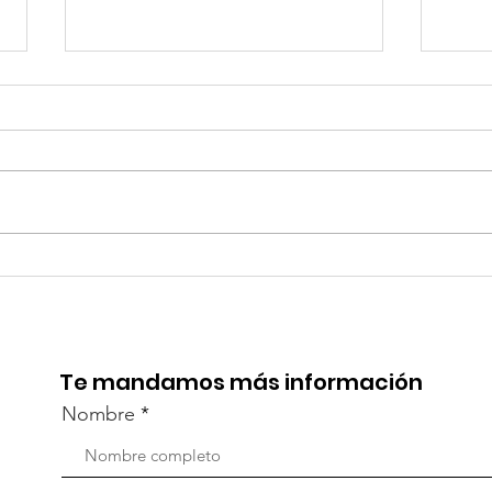
¡Acapulco y Guerrero se
¡Pr
Visten de Fiesta!
la C
Aca
Te mandamos más información
Nombre