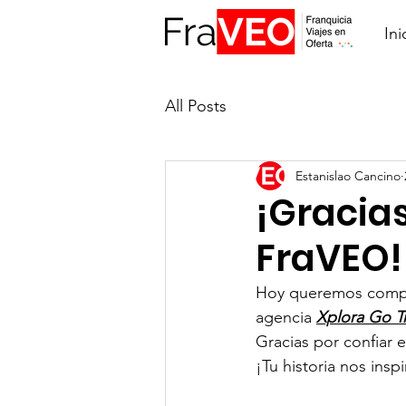
Ini
All Posts
Estanislao Cancino
¡Gracias
FraVEO!
Hoy queremos compart
agencia 
Xplora Go T
Gracias por confiar 
¡Tu historia nos insp