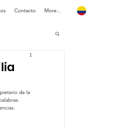
tos
Contacto
More...
lia
ietario de la 
palabras. 
encias.