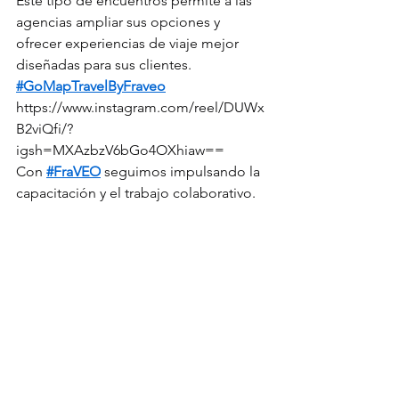
Este tipo de encuentros permite a las 
agencias ampliar sus opciones y 
ofrecer experiencias de viaje mejor 
diseñadas para sus clientes.
#GoMapTravelByFraveo
https://www.instagram.com/reel/DUWx
B2viQfi/?
igsh=MXAzbzV6bGo4OXhiaw==
Con 
#FraVEO
 seguimos impulsando la 
capacitación y el trabajo colaborativo.