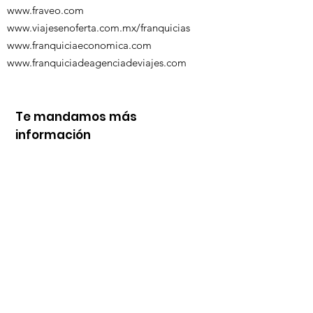
www.fraveo.com
www.viajesenoferta.com.mx/franquicias
www.franquiciaeconomica.com
www.franquiciadeagenciadeviajes.com
Te mandamos más
información
Nombre
Whats
Email