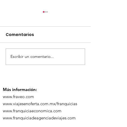
Comentarios
Escribir un comentario...
¡Acapulco y Guerrero
¡Presencia D
se Visten de Fiesta!
en la Carava
Turística de 
Más información:
www.fraveo.com
www.viajesenoferta.com.mx/franquicias
www.franquiciaeconomica.com
www.franquiciadeagenciadeviajes.com