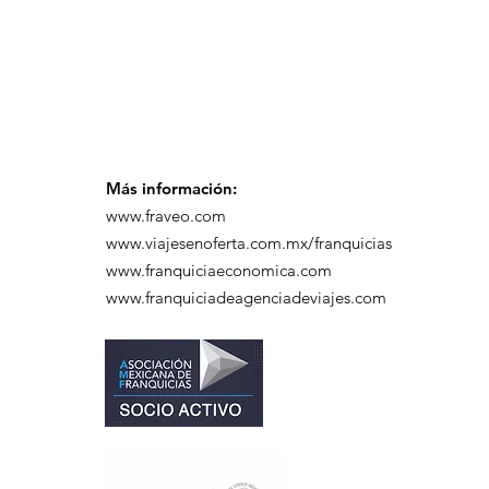
capacitación realizado
en el Hotel Casa Mayor
Más información:
www.fraveo.com
www.viajesenoferta.com.mx/franquicias
www.franquiciaeconomica.com
www.franquiciadeagenciadeviajes.com