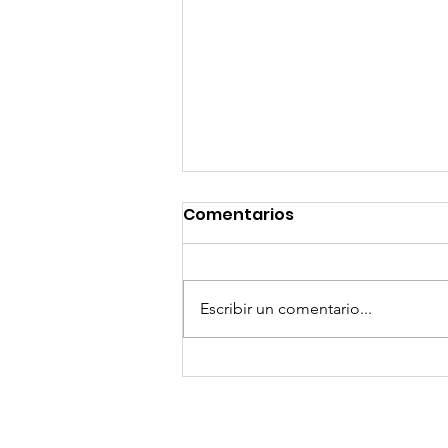
Comentarios
Escribir un comentario...
GoMapTravelByFraveo
participó en un
desayuno de