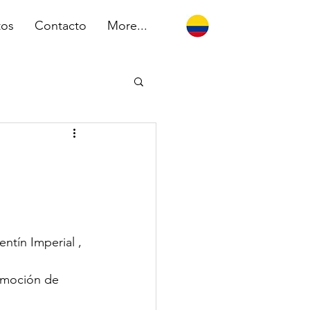
tos
Contacto
More...
ntín Imperial , 
romoción de 