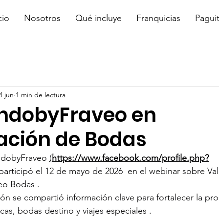
cio
Nosotros
Qué incluye
Franquicias
Pagui
4 jun
1 min de lectura
ndobyFraveo en
ación de Bodas
dobyFraveo 
(
https://www.facebook.com/profile.php?
participó el 12 de mayo de 2026  en el webinar sobre Vale
eo Bodas .
ión se compartió información clave para fortalecer la p
cas, bodas destino y viajes especiales .