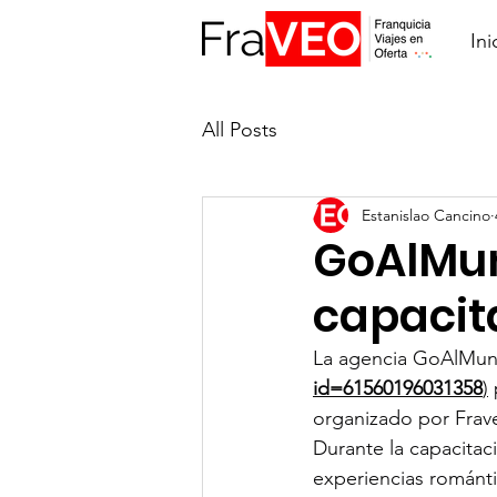
Ini
All Posts
Estanislao Cancino
GoAlMu
capacit
La agencia GoAlMun
id=61560196031358
)
 
organizado por Frav
Durante la capacitac
experiencias románti