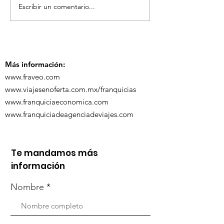
Escribir un comentario...
TourTravelynByFraveo
ViveMásViaja
participó en la
participó en 
capacitación vía
organizada po
Zoom
Más información:
www.fraveo.com
www.viajesenoferta.com.mx/franquicias
www.franquiciaeconomica.com
www.franquiciadeagenciadeviajes.com
Te mandamos más
información
Nombre