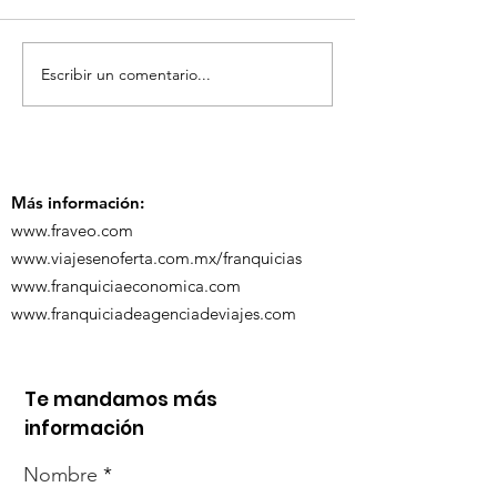
Escribir un comentario...
TourTravelynByFraveo
ViveMásViaja
participó en la
participó en 
capacitación vía
organizada po
Zoom
Más información:
www.fraveo.com
www.viajesenoferta.com.mx/franquicias
www.franquiciaeconomica.com
www.franquiciadeagenciadeviajes.com
Te mandamos más
información
Nombre