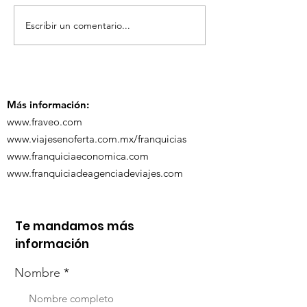
Escribir un comentario...
¡Acapulco y Guerrero
¡Presencia D
se Visten de Fiesta!
en la Carava
Turística de 
Más información:
www.fraveo.com
www.viajesenoferta.com.mx/franquicias
www.franquiciaeconomica.com
www.franquiciadeagenciadeviajes.com
Te mandamos más
información
Nombre