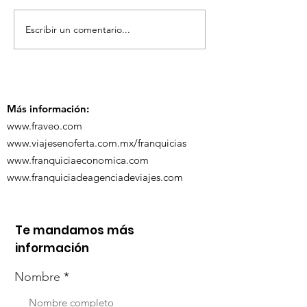
Escribir un comentario...
TourTravelynByFraveo
ViveMásViaja
participó en la
participó en 
capacitación vía
organizada po
Zoom
Más información:
www.fraveo.com
www.viajesenoferta.com.mx/franquicias
www.franquiciaeconomica.com
www.franquiciadeagenciadeviajes.com
Te mandamos más
información
Nombre