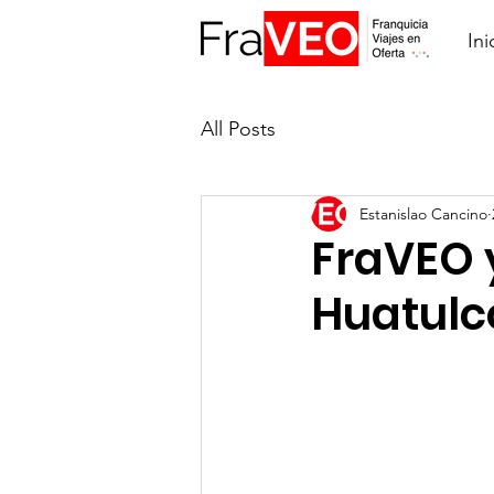
Ini
All Posts
Estanislao Cancino
FraVEO 
Huatulc