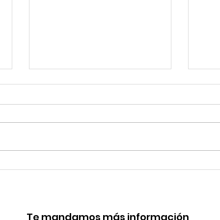
TourTravelynByFraveo
Viv
participó en la
part
capacitación vía Zoom
org
Te mandamos más información