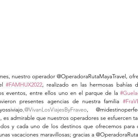
 mes, nuestro operador @OperadoraRutaMayaTravel, ofrec
el 
#FAMHUX2022
, realizado en las hermosas bahías d
os eventos, entre ellos uno en el parque de la 
#Guela
uvieron presentes agencias de nuestra familia 
#Fra
yossiviajo
,@VivanLosViajesByFraveo
 es admirable que nuestros operadores se esfuercen ta
odos y cada uno de los destinos que ofrecemos para qu
unas vacaciones maravillosas; gracias a @OperadoraRuta