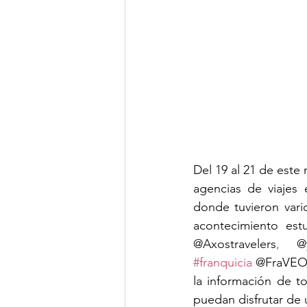
Del 19 al 21 de este
agencias de viajes 
donde tuvieron vari
acontecimiento est
@Axostravelers
, 
@
#franquicia
 @FraVEO,
la información de t
puedan disfrutar de 