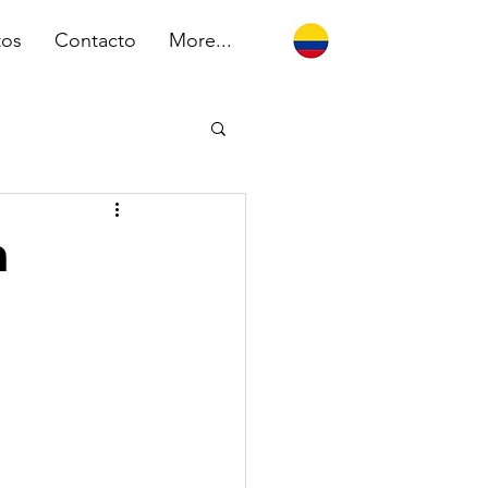
tos
Contacto
More...
n