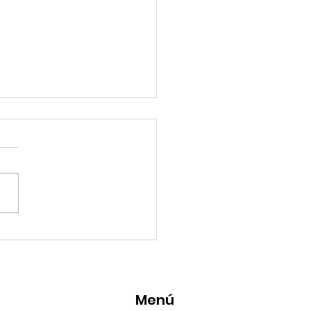
eMásViajandoByFraveo
icipó en la caravana
anizada por Nefertari
Menú