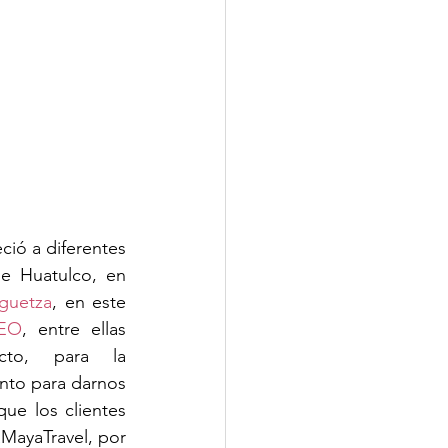
ió a diferentes 
e Huatulco, en 
guetza
, en este 
VEO
, entre ellas 
, @midestinoperfecto, para la 
nto para darnos 
e los clientes 
MayaTravel, por 