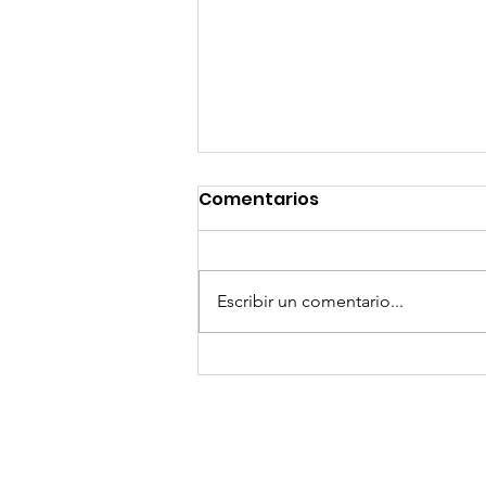
Comentarios
Escribir un comentario...
GoMapTravelByFraveo
participó en un
desayuno de
capacitación realizado