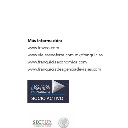
en el Hotel Casa Mayor
Más información:
www.fraveo.com
www.viajesenoferta.com.mx/franquicias
www.franquiciaeconomica.com
www.franquiciadeagenciadeviajes.com