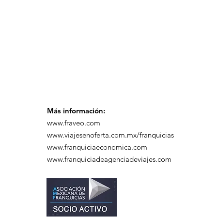
participó en un
desayuno de
capacitación realizado
en el Hotel Casa Mayor
Más información:
www.fraveo.com
www.viajesenoferta.com.mx/franquicias
www.franquiciaeconomica.com
www.franquiciadeagenciadeviajes.com