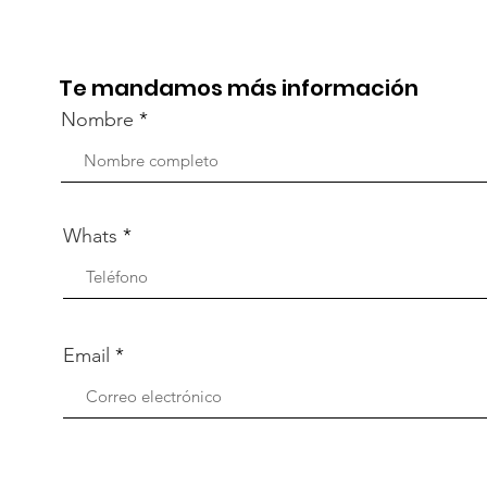
participó en la
part
capacitación vía Zoom
org
Te mandamos más información
Nombre
Whats
Email