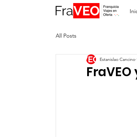
Ini
All Posts
Estanislao Cancino
FraVEO y