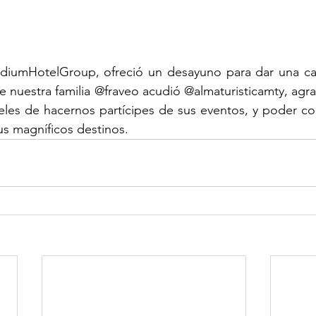
adiumHotelGroup, ofreció un desayuno para dar una capa
de nuestra familia @fraveo acudió @almaturisticamty, agr
les de hacernos partícipes de sus eventos, y poder co
sus magníficos destinos.