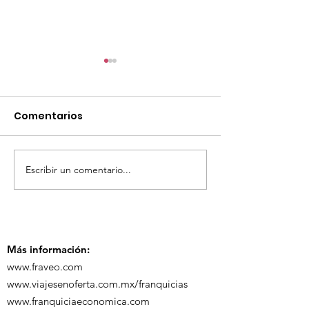
Comentarios
Escribir un comentario...
TourTravelynByFraveo
ViveMásViaja
participó en la
participó en 
capacitación vía
organizada po
Zoom
Más información:
www.fraveo.com
www.viajesenoferta.com.mx/franquicias
www.franquiciaeconomica.com