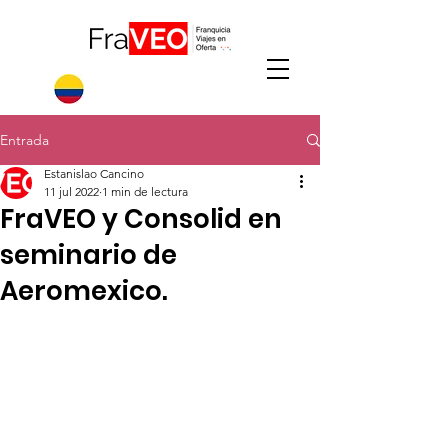
Entrada
Estanislao Cancino
11 jul 2022
1 min de lectura
FraVEO y Consolid en
seminario de
Aeromexico.